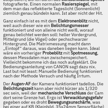
fotografierte. Einen normalen
Rasierspiegel
, mit
dem man das reflektierte Tageslicht (Sonnenlicht)
ziemlich genau bündeln kann. Ist aber nicht der Hit.
Ganz einfach ist es mit dem
Elektronenblitz
nicht,
weil auch dieser wie ein
Belichtungsmesser
funktioniert und von alleine nicht weiß, worauf
genau belichtet werden soll: heller Vordergrund,
Mittelgrund (die Vögel) oder pechschwarzer
Hintergrund. Die Matrixmessung macht dann
„Eintopf“ daraus, was daneben liegen kann. Ideal
wäre ein vorheriger
Probeblitz
mit
Spotmessung
,
dessen Messdaten man zwischenspeichert.
Vielleicht bekomme ich das noch aufgeklärt. Die
Bedienungsanleitung von CANON sagt dazu nix.
Last but not least: Manuelle Bedienung funktioniert
nach der Methode Versuch und häufig Irrtum.
Der
Augen-AF
der Kamera funktioniert tadellos. Die
Belichtungszeit
kann aber nicht kürzer als 1/320
sec sein, weil der
mechanische Verschluss
der Cam
dort seine Grenze hat. Ergo ist
Verwacklungsgefahr
gegeben oder es droht
Bewegungsunschärfe
, was
bei einer auf KB (Kleinbild, 35x24mm Sensorfläche)