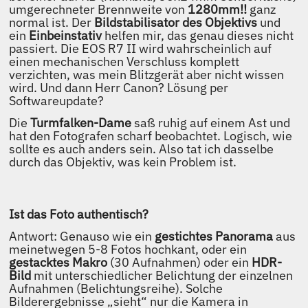
umgerechneter Brennweite von
1280mm!!
ganz
normal ist. Der
Bildstabilisator des Objektivs
und
ein
Einbeinstativ
helfen mir, das genau dieses nicht
passiert. Die EOS R7 II wird wahrscheinlich auf
einen mechanischen Verschluss komplett
verzichten, was mein Blitzgerät aber nicht wissen
wird. Und dann Herr Canon? Lösung per
Softwareupdate?
Die
Turmfalken-Dame
saß ruhig auf einem Ast und
hat den Fotografen scharf beobachtet. Logisch, wie
sollte es auch anders sein. Also tat ich dasselbe
durch das Objektiv, was kein Problem ist.
Ist das Foto authentisch?
Antwort: Genauso wie ein
gestichtes Panorama
aus
meinetwegen 5-8 Fotos hochkant, oder ein
gestacktes Makro
(30 Aufnahmen) oder ein
HDR-
Bild
mit unterschiedlicher Belichtung der einzelnen
Aufnahmen (Belichtungsreihe). Solche
Bilderergebnisse „sieht“ nur die Kamera in