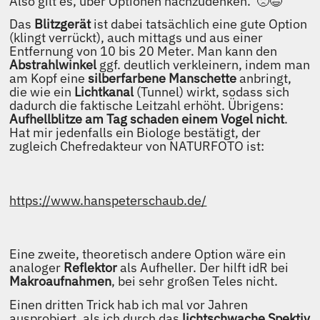
Also gilt es, über Optionen nachzudenken. 🙁😉
Das
Blitzgerät
ist dabei tatsächlich eine gute Option
(klingt verrückt), auch mittags und aus einer
Entfernung von 10 bis 20 Meter. Man kann den
Abstrahlwinkel
ggf. deutlich verkleinern, indem man
am Kopf eine
silberfarbene Manschette
anbringt,
die wie ein
Lichtkanal
(Tunnel) wirkt, sodass sich
dadurch die faktische Leitzahl erhöht. Übrigens:
Aufhellblitze am Tag schaden einem Vogel nicht
.
Hat mir jedenfalls ein Biologe bestätigt, der
zugleich Chefredakteur von NATURFOTO ist:
https://www.hanspeterschaub.de/
Eine zweite, theoretisch andere Option wäre ein
analoger
Reflektor
als Aufheller. Der hilft idR bei
Makroaufnahmen
, bei sehr großen Teles nicht.
Einen dritten Trick hab ich mal vor Jahren
ausprobiert, als ich durch das
lichtschwache Spektiv