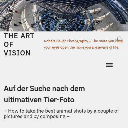
Skip
to
content
THE ART
Sear
Robert Bauer Photography – The more you keep
OF
your eyes open the more you are aware of life.
VISION
Auf der Suche nach dem
ultimativen Tier-Foto
– How to take the best animal shots by a couple of
pictures and by composing –