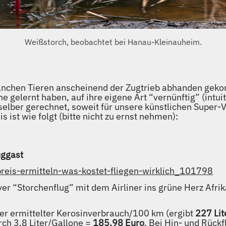
Weißstorch, beobachtet bei Hanau-Kleinauheim.
anchen Tieren anscheinend der Zugtrieb abhanden gekom
he gelernt haben, auf ihre eigene Art “vernünftig” (intu
elber gerechnet, soweit für unsere künstlichen Super-
 ist wie folgt (bitte nicht zu ernst nehmen):
uggast
npreis-ermitteln-was-kostet-fliegen-wirklich_101798
iver “Storchenflug” mit dem Airliner ins grüne Herz Afri
er ermittelter Kerosinverbrauch/100 km (ergibt
227 Lit
urch 3,8 Liter/Gallone =
185,98 Euro
. Bei Hin- und Rückf