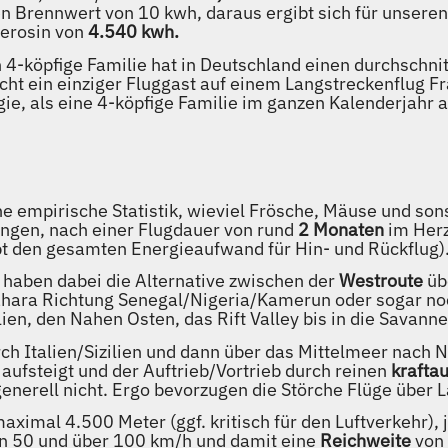
en Brennwert von 10 kwh, daraus ergibt sich für unseren
erosin von
4.540 kwh.
h 4-köpfige Familie hat in Deutschland einen durchschni
cht ein einziger Fluggast auf einem Langstreckenflug Fr
ie, als eine 4-köpfige Familie im ganzen Kalenderjahr 
empirische Statistik, wieviel Frösche, Mäuse und sonst
ingen, nach einer Flugdauer von rund
2 Monaten
im Her
ibt den gesamten Energieaufwand für Hin- und Rückflug)
 haben dabei die Alternative zwischen der
Westroute
üb
Sahara Richtung Senegal/Nigeria/Kamerun oder sogar no
en, den Nahen Osten, das Rift Valley bis in die Savann
rch Italien/Sizilien und dann über das Mittelmeer nach 
aufsteigt und der Auftrieb/Vortrieb durch reinen
krafta
erell nicht. Ergo bevorzugen die Störche Flüge über L
aximal 4.500 Meter (ggf. kritisch für den Luftverkehr),
n 50 und über 100 km/h und damit eine
Reichweite
von 