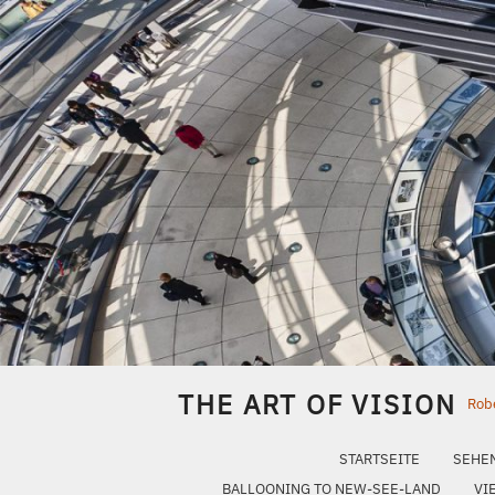
Skip
to
content
THE ART OF VISION
Robe
STARTSEITE
SEHE
BALLOONING TO NEW-SEE-LAND
VI