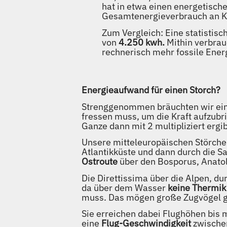
hat in etwa einen energetisch
Gesamtenergieverbrauch an K
Zum Vergleich: Eine statistisc
von
4.250 kwh.
Mithin verbrau
rechnerisch mehr fossile Energ
Energieaufwand für einen Storch?
Strenggenommen bräuchten wir eine 
fressen muss, um die Kraft aufzubr
Ganze dann mit 2 multipliziert erg
Unsere mitteleuropäischen Störche
Atlantikküste und dann durch die 
Ostroute
über den Bosporus, Anatoli
Die Direttissima über die Alpen, du
da über dem Wasser
keine Thermik
muss. Das mögen große Zugvögel gen
Sie erreichen dabei Flughöhen bis m
eine
Flug-Geschwindigkeit
zwische