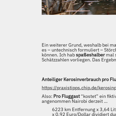
Ein weiterer Grund, weshalb bei m
es – untechnisch formuliert – Störc
können. Ich hab
spaßeshalber
mal s
Schätzzahlen vorliegen. Das Ergebnis
Anteiliger Kerosinverbrauch pro Fl
https://praxistipps.chip.de/kerosi
Also:
Pro Fluggast
“kostet” ein fikt
angenommen Nairobi derzeit …
6223 km Entfernung x 3,64 Lit
x 0,92 Euro/Dollar dividiert d