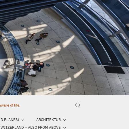
are of life.
Search for:
ND PLANES)
ARCHITEKTUR
SWITZERLAND – ALSO FROM ABOVE