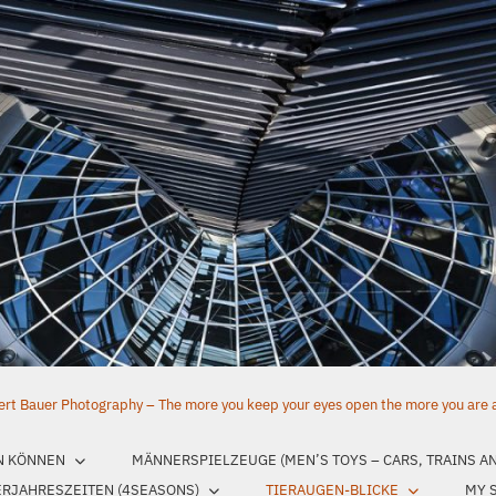
rt Bauer Photography – The more you keep your eyes open the more you are aw
N KÖNNEN
MÄNNERSPIELZEUGE (MEN’S TOYS – CARS, TRAINS A
ERJAHRESZEITEN (4SEASONS)
TIERAUGEN-BLICKE
MY 