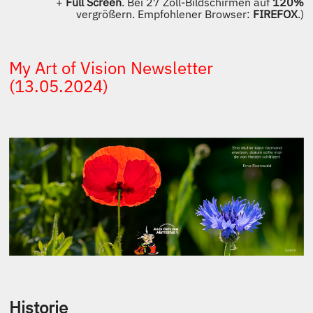
+
Full Screen
. Bei 27 Zoll-Bildschirmen auf
120%
vergrößern. Empfohlener Browser:
FIREFOX
.)
My Art of Vision Newsletter
(13.05.2024)
Historie