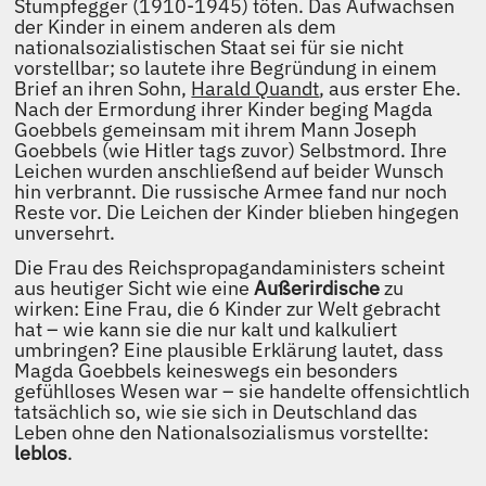
Stumpfegger (1910-1945) töten. Das Aufwachsen
der Kinder in einem anderen als dem
nationalsozialistischen Staat sei für sie nicht
vorstellbar; so lautete ihre Begründung in einem
Brief an ihren Sohn,
Harald Quandt
, aus erster Ehe.
Nach der Ermordung ihrer Kinder beging Magda
Goebbels gemeinsam mit ihrem Mann Joseph
Goebbels (wie Hitler tags zuvor) Selbstmord. Ihre
Leichen wurden anschließend auf beider Wunsch
hin verbrannt. Die russische Armee fand nur noch
Reste vor. Die Leichen der Kinder blieben hingegen
unversehrt.
Die Frau des Reichspropagandaministers scheint
aus heutiger Sicht wie eine
Außerirdische
zu
wirken: Eine Frau, die 6 Kinder zur Welt gebracht
hat – wie kann sie die nur kalt und kalkuliert
umbringen? Eine plausible Erklärung lautet, dass
Magda Goebbels keineswegs ein besonders
gefühlloses Wesen war – sie handelte offensichtlich
tatsächlich so, wie sie sich in Deutschland das
Leben ohne den Nationalsozialismus vorstellte:
leblos
.