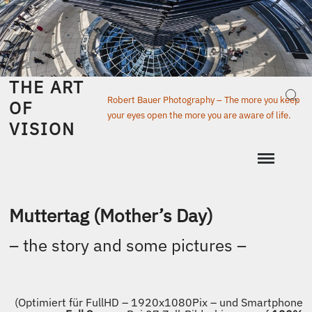
Skip
to
content
THE ART
Sear
Robert Bauer Photography – The more you keep
OF
your eyes open the more you are aware of life.
VISION
Muttertag (Mother’s Day)
– the story and some pictures –
(Optimiert für FullHD – 1920x1080Pix – und Smartphone