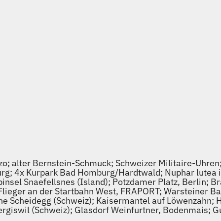
zo; alter Bernstein-Schmuck; Schweizer Militaire-Uhre
rg; 4x Kurpark Bad Homburg/Hardtwald; Nuphar lutea i
insel Snaefellsnes (Island); Potzdamer Platz, Berlin; B
Flieger an der Startbahn West, FRAPORT; Warsteiner Ba
ne Scheidegg (Schweiz); Kaisermantel auf Löwenzahn; 
rgiswil (Schweiz); Glasdorf Weinfurtner, Bodenmais; G