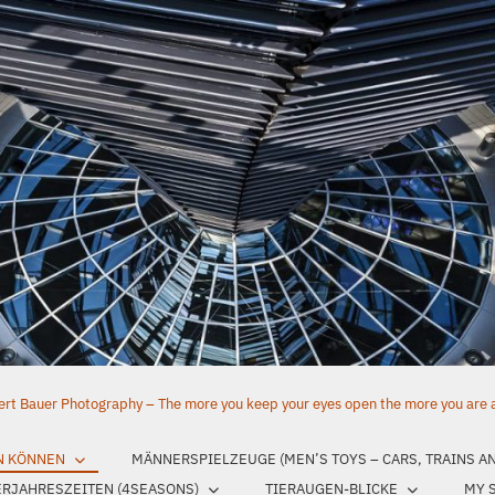
rt Bauer Photography – The more you keep your eyes open the more you are aw
N KÖNNEN
MÄNNERSPIELZEUGE (MEN’S TOYS – CARS, TRAINS A
ERJAHRESZEITEN (4SEASONS)
TIERAUGEN-BLICKE
MY 