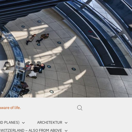
are of life.
Search for:
ND PLANES)
ARCHITEKTUR
SWITZERLAND – ALSO FROM ABOVE