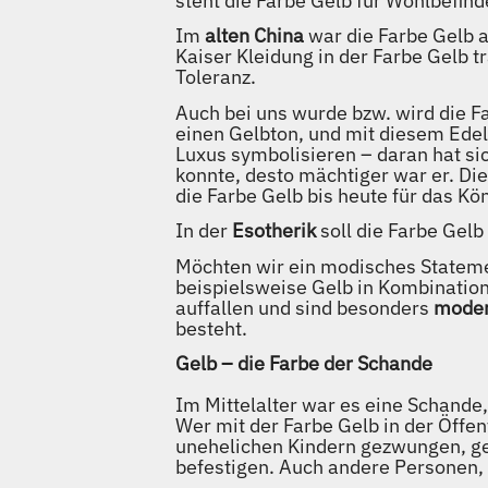
steht die Farbe Gelb für Wohlbefin
Im
alten China
war die Farbe Gelb 
Kaiser Kleidung in der Farbe Gelb tr
Toleranz.
Auch bei uns wurde bzw. wird die 
einen Gelbton, und mit diesem Edel
Luxus symbolisieren – daran hat s
konnte, desto mächtiger war er. Di
die Farbe Gelb bis heute für das Kö
In der
Esotherik
soll die Farbe Gel
Möchten wir ein modisches Statemen
beispielsweise Gelb in Kombination
auffallen und sind besonders
mode
besteht.
Gelb – die Farbe der Schande
Im Mittelalter war es eine Schande
Wer mit der Farbe Gelb in der Öffe
unehelichen Kindern gezwungen, g
befestigen. Auch andere Personen,