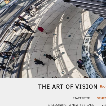
Skip
to
content
THE ART OF VISION
Robe
STARTSEITE
SEHE
BALLOONING TO NEW-SEE-LAND
VI