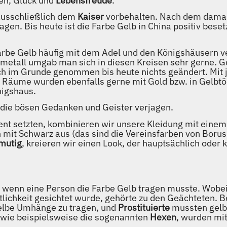
den, Glück und
Lebensfreude
.
ausschließlich dem
Kaiser
vorbehalten. Nach dem damal
agen. Bis heute ist die Farbe Gelb in China positiv besetz
Farbe Gelb häufig mit dem Adel und den Königshäusern 
metall umgab man sich in diesen Kreisen sehr gerne. Go
ich im Grunde genommen bis heute nichts geändert. Mi
e Räume wurden ebenfalls gerne mit Gold bzw. in Gelbt
nigshaus.
b die bösen Gedanken und Geister verjagen.
t setzten, kombinieren wir unsere Kleidung mit einem g
 mit Schwarz aus (das sind die Vereinsfarben von Boru
mutig
, kreieren wir einen Look, der hauptsächlich oder
, wenn eine Person die Farbe Gelb tragen musste. Wobei
ntlichkeit gesichtet wurde, gehörte zu den Geächteten.
elbe Umhänge zu tragen, und
Prostituierte
mussten gelbe
 wie beispielsweise die sogenannten
Hexen
, wurden mi