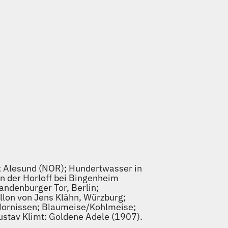
n; Alesund (NOR); Hundertwasser in
n der Horloff bei Bingenheim
randenburger Tor, Berlin;
llon von Jens Klähn, Würzburg;
Hornissen; Blaumeise/Kohlmeise;
ustav Klimt: Goldene Adele (1907).