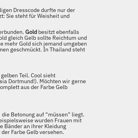
igen Dresscode durfte nur der
t: Sie steht für Weisheit und
verbunden.
Gold
besitzt ebenfalls
ld gleich Gelb sollte Reichtum und
t je mehr Gold sich jemand umgeben
önen geschmückt. In Thailand steht
elben Teil. Cool sieht
ssia Dortmund!). Möchten wir gerne
 komplett aus der Farbe Gelb
 die Betonung auf “müssen” liegt.
 Beispielsweise wurden Frauen mit
 Bänder an ihrer Kleidung
t der Farbe Gelb versehen.