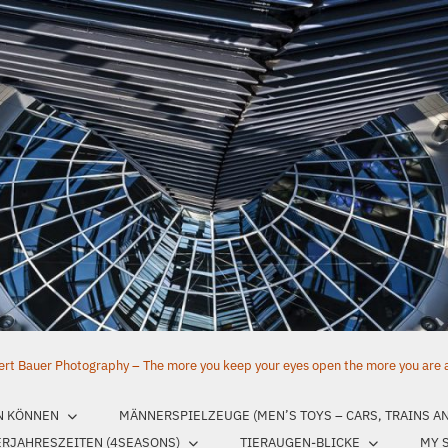
rt Bauer Photography – The more you keep your eyes open the more you are aw
N KÖNNEN
MÄNNERSPIELZEUGE (MEN’S TOYS – CARS, TRAINS A
ERJAHRESZEITEN (4SEASONS)
TIERAUGEN-BLICKE
MY 