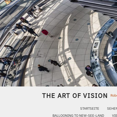
Skip
to
content
THE ART OF VISION
Robe
STARTSEITE
SEHE
BALLOONING TO NEW-SEE-LAND
VI