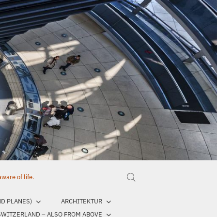
are of life.
Search for:
ND PLANES)
ARCHITEKTUR
SWITZERLAND – ALSO FROM ABOVE