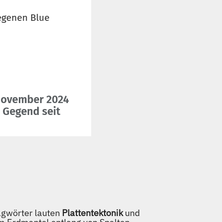
lagwörter lauten
Plattentektonik
und