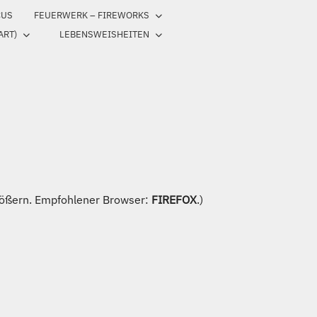
CUS
FEUERWERK – FIREWORKS
ART)
LEBENSWEISHEITEN
ößern. Empfohlener Browser:
FIREFOX
.)