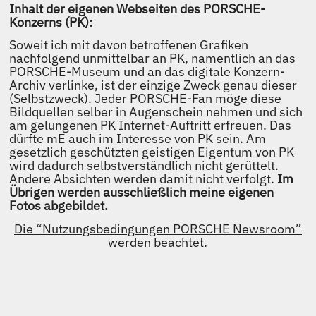
MYTHOS 356-911
– So fing es an: