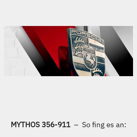
75 Jahre Porsche Sportwagen – © Dirk Michael Deckbar,
Berlin – mail@deckbar.de