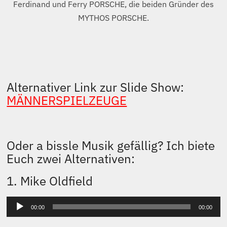
2. Janis Joplin – MERCEDES-BENZ
versus PORSCHE 🙂
Audio-
00:00
00:00
Player
Oh Lord, won’t you buy me a
Mercedes
Benz
?
My friends all drive
Porsches
, I must
make amends.
Worked hard all my lifetime, no help
from my friends,
So Lord, won’t you buy me a
Mercedes
Benz
?