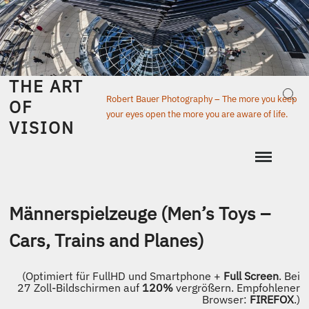
Skip
to
content
THE ART
Sear
Robert Bauer Photography – The more you keep
OF
your eyes open the more you are aware of life.
VISION
Männerspielzeuge (Men’s Toys –
Cars, Trains and Planes)
​(Optimiert für FullHD und Smartphone +
Full Screen
. Bei
27 Zoll-Bildschirmen auf
120%
vergrößern. Empfohlener
Browser:
FIREFOX
.)