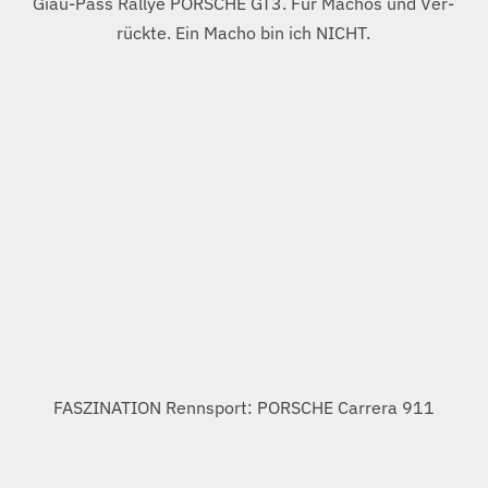
Für die echten Fans ist jeder Aufwand gerechtfertigt. 🙂
PORSCHE Carrera 911 – Copyright: Dr. Ing. hc. Ferdinand
PORSCHE AG, Stuttgart.
When will we see a CARRERA 911 electric?