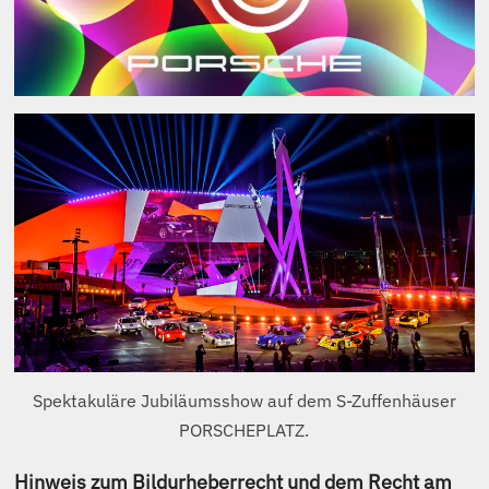
Inhalt der eigenen Webseiten des PORSCHE-
Konzerns (PK):
Soweit ich mit davon betroffenen Grafiken
nachfolgend unmittelbar an PK, namentlich an das
PORSCHE-Museum und an das digitale Konzern-
Archiv verlinke, ist der einzige Zweck genau dieser
(Selbstzweck). Jeder PORSCHE-Fan möge diese
Bildquellen selber in Augenschein nehmen und sich
am gelungenen PK Internet-Auftritt erfreuen. Das
dürfte mE auch im Interesse von PK sein. Am
gesetzlich geschützten geistigen Eigentum von PK
wird dadurch selbstverständlich nicht gerüttelt.
Andere Absichten werden damit nicht verfolgt.
Im
Übrigen werden ausschließlich meine eigenen
Fotos abgebildet.
Die “Nutzungsbedingungen PORSCHE Newsroom”
werden beachtet.