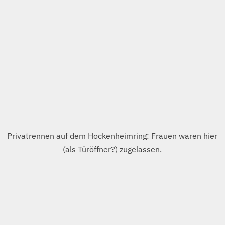
“Nur” 295€ für einmal Nordschleife – und anschließend
ist einem kotzübel?!
Beinahe wie in einem Flugzeug.
Wollt Ihr mal mitfahren?
Onboard the Porsche 911