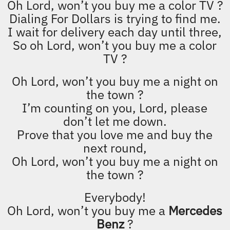
My friends all drive
Porsches
, I must
make amends,
Worked hard all my lifetime, no help
from my friends,
So oh Lord, won’t you buy me a
Mercedes Benz
?
That’s it!