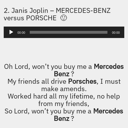
Oh Lord, won’t you buy me a color TV ?
Dialing For Dollars is trying to find me.
I wait for delivery each day until three,
So oh Lord, won’t you buy me a color
TV ?
Oh Lord, won’t you buy me a night on
the town ?
I’m counting on you, Lord, please
don’t let me down.
Prove that you love me and buy the
next round,
Oh Lord, won’t you buy me a night on
the town ?
Everybody!
Oh Lord, won’t you buy me a
Mercedes
Benz
?