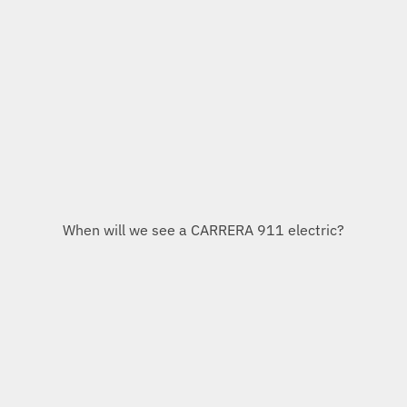
Varianten des Porsche 356, Vorgänger des
911/CARRERA.