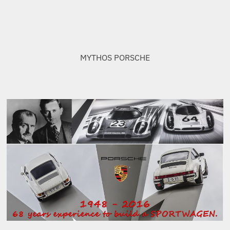
Ferdinand und Ferry PORSCHE, die beiden Gründer des
MYTHOS PORSCHE.
Alternativer Link zur Slide Show:
MÄNNERSPIELZEUGE
Oder a bissle Musik gefällig? Ich biete
Euch zwei Alternativen:
1. Mike Oldfield
Audio-
00:00
00:00
Player