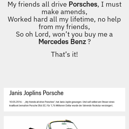
https://newsroom.porsche.com/de/christophorus/porsche
-356-janis-joplin-rockstar-kalifornien-12295.html