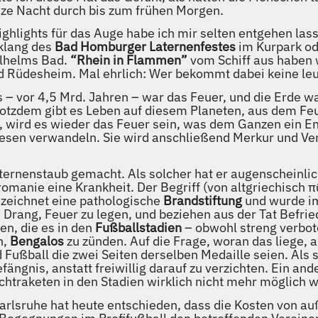
anze Nacht durch bis zum frühen Morgen.
Highlights für das Auge habe ich mir selten entgehen la
klang des
Bad Homburger Laternenfestes
im Kurpark od
lhelms Bad.
“Rhein in Flammen”
vom Schiff aus haben w
d Rüdesheim. Mal ehrlich: Wer bekommt dabei keine l
vor 4,5 Mrd. Jahren – war das Feuer, und die Erde war
 trotzdem gibt es Leben auf diesem Planeten, aus dem 
 wird es wieder das Feuer sein, was dem Ganzen ein En
iesen verwandeln. Sie wird anschließend Merkur und Ve
 Sternenstaub gemacht. Als solcher hat er augenscheinl
yromanie eine Krankheit. Der Begriff (von altgriechisch π
ezeichnet eine pathologische
Brandstiftung
und wurde im
Drang, Feuer zu legen, und beziehen aus der Tat Befri
en, die es in den
Fußballstadien
– obwohl streng verbot
n,
Bengalos
zu zünden. Auf die Frage, woran das liege, 
 Fußball die zwei Seiten derselben Medaille seien. Als 
efängnis, anstatt freiwillig darauf zu verzichten. Ein 
uchtraketen in den Stadien wirklich nicht mehr möglich 
arlsruhe hat heute entschieden, dass die Kosten von a