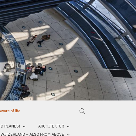
are of life.
Search for:
ND PLANES)
ARCHITEKTUR
SWITZERLAND – ALSO FROM ABOVE