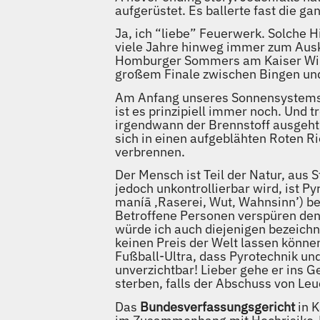
aufgerüstet. Es ballerte fast die g
Ja, ich “liebe” Feuerwerk. Solche 
viele Jahre hinweg immer zum Aus
Homburger Sommers am Kaiser Wi
großem Finale zwischen Bingen un
Am Anfang unseres Sonnensystems – 
ist es prinzipiell immer noch. Und
irgendwann der Brennstoff ausgeht,
sich in einen aufgeblähten Roten R
verbrennen.
Der Mensch ist Teil der Natur, aus
jedoch unkontrollierbar wird, ist P
maníā ‚Raserei, Wut‚ Wahnsinn’) b
Betroffene Personen verspüren den 
würde ich auch diejenigen bezeichn
keinen Preis der Welt lassen könne
Fußball-Ultra, dass Pyrotechnik und
unverzichtbar! Lieber gehe er ins G
sterben, falls der Abschuss von Le
Das
Bundesverfassungsgericht
in K