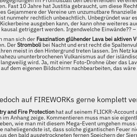
gegnungen im Profifußball den betreffenden Vereinen
. Fast 10 Jahre hat Justitia gebraucht, um diese Rechts
lles Gejammere der Vereine um unzumutbare finanzielle
h ist nunmehr rechtlich unbeachtlich. Unbegründet war 
 Kickerbeine ausgeben kann, der kann ohne weiteres auc
kausal getriggert werden. Irgendwelche Einwände?? – I
n man sich der
Faszination glühender Lava bei aktiven 
en. Der
Stromboli
bei Nacht und erst recht die Spaltenvu
fahren meist in den Hintergrund treten lassen. Im Netz 
n nahezu ununterbrochenen Vulkanismus auf der isländis
 langweilig wird. Ja, mit einer Foto-Drohne über das L
 auf dem eigenen Bildschirm nachbearbeiten, das wäre 
 jedoch auf FIREWORKs gerne komplett ve
ry and Fire Protection
hat auf seinem FLICKR-Account a
ten im Anhang zeige. Kommentieren muss man sie eigentli
e geben, wie man mit diesem Mega-Event umgehen muss
 naheliegendste ist, dass solche gigantischen Feuer 
us den bald ausgetrockneten fernen Speichern der Sie