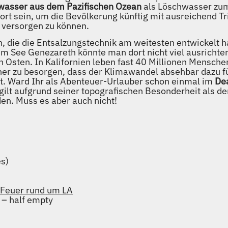
asser aus dem Pazifischen Ozean
als Löschwasser zum
port sein, um die Bevölkerung künftig mit ausreichend T
 versorgen zu können.
n, die die Entsalzungstechnik am weitesten entwickelt 
 See Genezareth könnte man dort nicht viel ausrichten
n Osten. In Kalifornien leben fast 40 Millionen Mensch
daher zu besorgen, dass der Klimawandel absehbar dazu f
. Ward Ihr als Abenteuer-Urlauber schon einmal im
Dea
gilt aufgrund seiner topografischen Besonderheit als de
den. Muss es aber auch nicht!
es)
: Feuer rund um LA
 – half empty