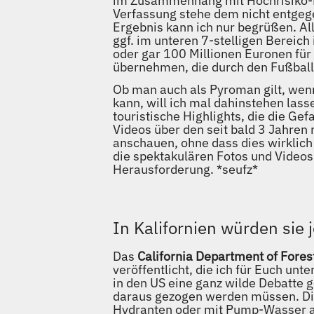
im Zusammenhang mit Hochrisiko-Be
Verfassung stehe dem nicht entgegen
Ergebnis kann ich nur begrüßen. A
ggf. im unteren 7-stelligen Bereic
oder gar 100 Millionen Euronen für
übernehmen, die durch den Fußball 
Ob man auch als Pyroman gilt, wen
kann, will ich mal dahinstehen lass
touristische Highlights, die die Ge
Videos über den seit bald 3 Jahre
anschauen, ohne dass dies wirklich
die spektakulären Fotos und Videos
Herausforderung. *seufz*
In Kalifornien würden sie
Das
California Department of Forest
veröffentlicht, die ich für Euch un
in den US eine ganz wilde Debatt
daraus gezogen werden müssen. Die
Hydranten oder mit Pump-Wasser a