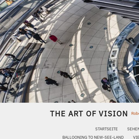
Skip
to
content
THE ART OF VISION
Robe
STARTSEITE
SEHE
BALLOONING TO NEW-SEE-LAND
VI