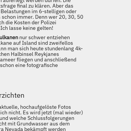
 auferlegt werden dürfen. Die
frage final zu klären. Aber das
 Belastungen im 6-stelligen oder
es schon immer. Denn wer 20, 30, 50
h die Kosten der Polizei
ch lasse keine gelten!
Vulkanen
nur schwer entziehen
lkane auf Island sind zweifellos
kann man sich heute stundenlang 4k-
chen Halbinsel Reykjanes
avameer fliegen und anschließend
schon eine fotografische
rzichten
ktuelle, hochaufgelöste Fotos
ch nicht. Es wird jetzt (mal wieder)
 und welche Schlussfolgerungen
nicht mit Grundwasser aus dem
rra Nevada bekämpft werden