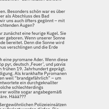
ssen. Besonders schön war es über
er als Abschluss des Bad
ir uns auch öfters gegönnt – mit
euchtenden Augen?
 zunächst eine feurige Kugel. Sie
Feuer geboren. Wenn unserer Sonne
de bereitet. Denn die Sonne wird
nus verschlingen und die Erde
ich eine pyromane Ader. Wenn diese
ῦρ pyr, deutsch ‚Feuer’, und μανία
 frühen 19. Jahrhundert geprägt.
edigung. Als krankhafte Pyromanen
en weil “brandgefährlich” – um
antwortete ein durchgeknallter
solche schlechterdings
anderer wollte sogar angabegemäß
wäre. Häää???
ußergewöhnlichen Polizeieinsätzen