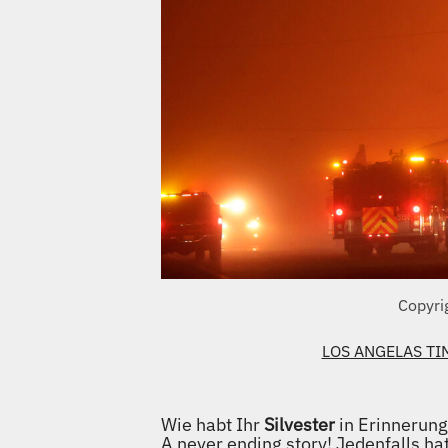
Copyri
LOS ANGELAS TI
Wie habt Ihr
Silvester
in Erinnerung
A never ending story! Jedenfalls ha