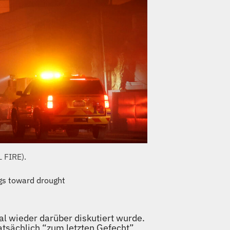
 FIRE).
ngs toward drought
l wieder darüber diskutiert wurde.
tatsächlich “zum letzten Gefecht”