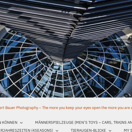
rt Bauer Photography – The more you keep your eyes open the more you are aw
N KÖNNEN
MÄNNERSPIELZEUGE (MEN’S TOYS – CARS, TRAINS A
ERJAHRESZEITEN (4SEASONS)
TIERAUGEN-BLICKE
MY 