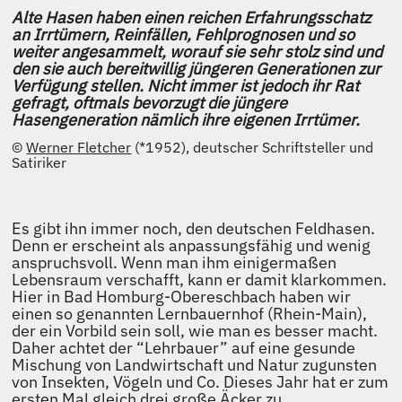
Alte Hasen haben einen reichen Erfahrungsschatz
an Irrtümern, Reinfällen, Fehlprognosen und so
weiter angesammelt, worauf sie sehr stolz sind und
den sie auch bereitwillig jüngeren Generationen zur
Verfügung stellen. Nicht immer ist jedoch ihr Rat
gefragt, oftmals bevorzugt die jüngere
Hasengeneration nämlich ihre eigenen Irrtümer.
©
Werner Fletcher
(*1952), deutscher Schriftsteller und
Satiriker
Es gibt ihn immer noch, den deutschen Feldhasen.
Denn er erscheint als anpassungsfähig und wenig
anspruchsvoll. Wenn man ihm einigermaßen
Lebensraum verschafft, kann er damit klarkommen.
Hier in Bad Homburg-Obereschbach haben wir
einen so genannten Lernbauernhof (Rhein-Main),
der ein Vorbild sein soll, wie man es besser macht.
Daher achtet der “Lehrbauer” auf eine gesunde
Mischung von Landwirtschaft und Natur zugunsten
von Insekten, Vögeln und Co. Dieses Jahr hat er zum
ersten Mal gleich drei große Äcker zu