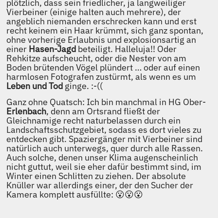
plötzlich, dass sein friedlicher, ja langweiliger
Vierbeiner (einige halten auch mehrere), der
angeblich niemanden erschrecken kann und erst
recht keinem ein Haar krümmt, sich ganz spontan,
ohne vorherige Erlaubnis und explosionsartig an
einer
Hasen-Jagd
beteiligt. Halleluja!! Oder
Rehkitze aufscheucht, oder die Nester von am
Boden brütenden Vögel plündert … oder auf einen
harmlosen Fotografen zustürmt, als wenn es um
Leben und Tod
ginge. :-((
Ganz ohne Quatsch: Ich bin manchmal in HG Ober-
Erlenbach
, denn am Ortsrand fließt der
Gleichnamige recht naturbelassen durch ein
Landschaftsschutzgebiet, sodass es dort vieles zu
entdecken gibt. Spaziergänger mit Vierbeiner sind
natürlich auch unterwegs, quer durch alle Rassen.
Auch solche, denen unser Klima augenscheinlich
nicht guttut, weil sie eher dafür bestimmt sind, im
Winter einen Schlitten zu ziehen. Der absolute
Knüller war allerdings einer, der den Sucher der
Kamera komplett ausfüllte: 😮😮😮