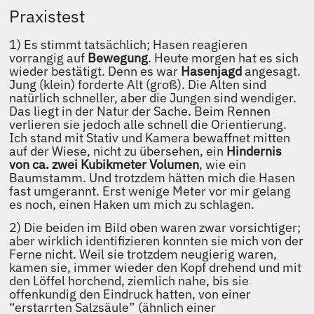
Praxistest
1) Es stimmt tatsächlich; Hasen reagieren
vorrangig auf
Bewegung
. Heute morgen hat es sich
wieder bestätigt. Denn es war
Hasenjagd
angesagt.
Jung (klein) forderte Alt (groß). Die Alten sind
natürlich schneller, aber die Jungen sind wendiger.
Das liegt in der Natur der Sache. Beim Rennen
verlieren sie jedoch alle schnell die Orientierung.
Ich stand mit Stativ und Kamera bewaffnet mitten
auf der Wiese, nicht zu übersehen, ein
Hindernis
von ca. zwei Kubikmeter Volumen
, wie ein
Baumstamm. Und trotzdem hätten mich die Hasen
fast umgerannt. Erst wenige Meter vor mir gelang
es noch, einen Haken um mich zu schlagen.
2) Die beiden im Bild oben waren zwar vorsichtiger;
aber wirklich identifizieren konnten sie mich von der
Ferne nicht. Weil sie trotzdem neugierig waren,
kamen sie, immer wieder den Kopf drehend und mit
den Löffel horchend, ziemlich nahe, bis sie
offenkundig den Eindruck hatten, von einer
“erstarrten Salzsäule” (ähnlich einer