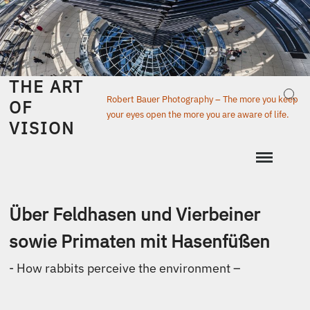
Skip
to
content
THE ART
Sear
Robert Bauer Photography – The more you keep
OF
your eyes open the more you are aware of life.
VISION
Über Feldhasen und Vierbeiner
sowie Primaten mit Hasenfüßen
​- How rabbits perceive the environment –